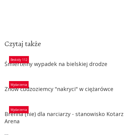
Czytaj także
Beskidy 112
Śmiertelny wypadek na bielskiej drodze
Wydarzenia
Znów cudzoziemcy "nakryci" w ciężarówce
Wydarzenia
Brenna (nie) dla narciarzy - stanowisko Kotarz
Arena