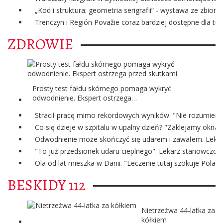
„Kod i struktura: geometria serigrafii” - wystawa ze zbi
Trenczyn i Región Považie coraz bardziej dostępne dla tur
ZDROWIE
Prosty test fałdu skórnego pomaga wykryć
odwodnienie. Ekspert ostrzega…
Stracił pracę mimo rekordowych wyników. "Nie rozumiem 
Co się dzieje w szpitalu w upalny dzień? "Zaklejamy okna
Odwodnienie może skończyć się udarem i zawałem. Lekark
"To już przedsionek udaru cieplnego". Lekarz stanowczo o
Ola od lat mieszka w Danii. "Leczenie tutaj szokuje Polak
BESKIDY 112
Nietrzeźwa 44-latka za
kółkiem