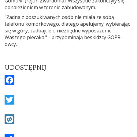
Gomułki (rejon Zwardonia). Wszystkie zakończyły się
odnalezieniem w terenie zabudowanym.
"Żadna z poszukiwanych osób nie miała ze sobą
telefonu komórkowego, dlatego apelujemy: wybierając
się w góry, zadbajcie o niezbędne wyposażenie
Waszego plecaka." - przypominają beskidzcy GOPR-
owcy.
UDOSTĘPNIJ
F
a
c
T
e
w
b
i
W