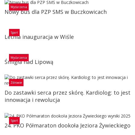
Wydarzenia
Nowy bus dla PZP SMS w Buczkowicach
Sport
Letnia inauguracja w Wiśle
Wydarzenia
Śmigła nad Lipową
Zdrowie
Do zastawki serca przez skórę. Kardiolog: to jest
innowacja i rewolucja
Sport
24. PKO Półmaraton dookoła Jeziora Żywieckiego