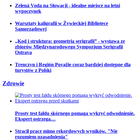
Zelená Voda na Słowacji - idealne miejsce na letni
wypoczynek
Warsztaty kaligrafii w Żywieckiej Bibliotece
Samorządowej
„Kod i struktura: geometria serigrafii” - wystawa ze
zbiorów Międzynarodowego Sympozjum Serigrafii
Ostrava
Trenczyn i Región Považie coraz bardziej dostępne dla
turystów z Polski
Zdrowie
Prosty test fałdu skórnego pomaga wykryć odwodnienie.
Ekspert ostrzega…
Stracił pracę mimo rekordowych wyników. "Nie
rozumiem uzasadnienia"