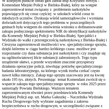
W kolejnym punkcie obrad głos zabrał insp Krzysztof Herzyk -
Komendant Miejski Policji w Bielsku-Białej, który na wstępie
zaprezentował temat związany z problemem narkotyków
pojawiających się coraz częściej w szkołach wśród coraz to
młodszych uczniów. Dyskusja wśród samorządowców i wymiana
doświadczeń dotyczących tego problemu w poszczególnych
gminach była wstępem do omówienia wniosku o dofinansowanie
zakupu podręcznego spektrometru NIR do identyfikacji narkotyków
dla Komendy Miejskiej Policji w Bielsku-Białej. Specjaliści z
Wydziału do walki z przestępczością narkotykową z Bielska-Białej i
Cieszyna zaprezentowali możliwości ww. specjalistycznego sprzętu,
dzięki któremu w ciągu bardzo krótkiego czasu możliwe jest
rozpoznanie czy dana substancja jest narkotykiem i czy znajduje się
na ogólnoświatowej liście substancji zabronionych. Tego typu
urządzenie ułatwi, a przede wszystkim znacznie przyspieszy
działania operacyjne policji, niwelując potrzebę specjalistycznego
badania laboratoryjnego, na którego wynik trzeba czekać często
nawet kilka miesięcy. Zakup tego sprzętu szacowany jest na kwotę
około 195 tys. złotych. Prezentując temat Komendant zwrócił się o
wsparcie zakupu tego specjalistycznego sprzętu w roku 2025 przez
samorządy Powiatu Bielskiego. Ważnym tematem
zaprezentowanym również przez przedstawiciela Komendy
Miejskiej Policji asp. szt. Marka Gałuszkę – Naczelnika Wydziału
Ruchu Drogowego były wybrane zagadnienia z zakresu
bezpieczeństwa w ruchu drogowym, w szczególności związane z