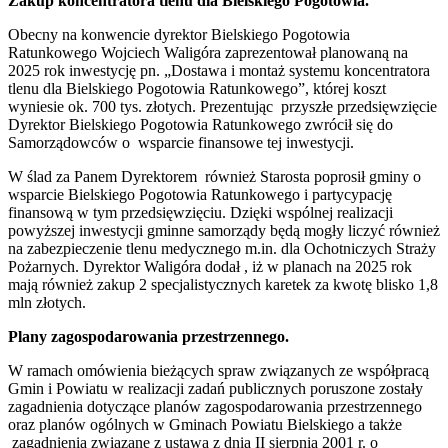
Zakup koncentratora tlenu dla Bielskiego Pogotowia.
Obecny na konwencie dyrektor Bielskiego Pogotowia
Ratunkowego Wojciech Waligóra zaprezentował planowaną na
2025 rok inwestycję pn. „Dostawa i montaż systemu koncentratora
tlenu dla Bielskiego Pogotowia Ratunkowego”, której koszt
wyniesie ok. 700 tys. złotych. Prezentując przyszłe przedsięwzięcie
Dyrektor Bielskiego Pogotowia Ratunkowego zwrócił się do
Samorządowców o wsparcie finansowe tej inwestycji.
W ślad za Panem Dyrektorem również Starosta poprosił gminy o
wsparcie Bielskiego Pogotowia Ratunkowego i partycypację
finansową w tym przedsięwzięciu. Dzięki wspólnej realizacji
powyższej inwestycji gminne samorządy będą mogły liczyć również
na zabezpieczenie tlenu medycznego m.in. dla Ochotniczych Straży
Pożarnych. Dyrektor Waligóra dodał , iż w planach na 2025 rok
mają również zakup 2 specjalistycznych karetek za kwotę blisko 1,8
mln złotych.
Plany zagospodarowania przestrzennego.
W ramach omówienia bieżących spraw związanych ze współpracą
Gmin i Powiatu w realizacji zadań publicznych poruszone zostały
zagadnienia dotyczące planów zagospodarowania przestrzennego
oraz planów ogólnych w Gminach Powiatu Bielskiego a także
zagadnienia związane z ustawą z dnia II sierpnia 2001 r. o