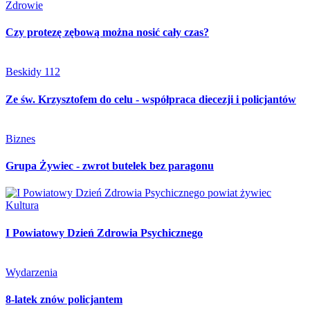
Zdrowie
Czy protezę zębową można nosić cały czas?
Beskidy 112
Ze św. Krzysztofem do celu - współpraca diecezji i policjantów
Biznes
Grupa Żywiec - zwrot butelek bez paragonu
Kultura
I Powiatowy Dzień Zdrowia Psychicznego
Wydarzenia
8-latek znów policjantem