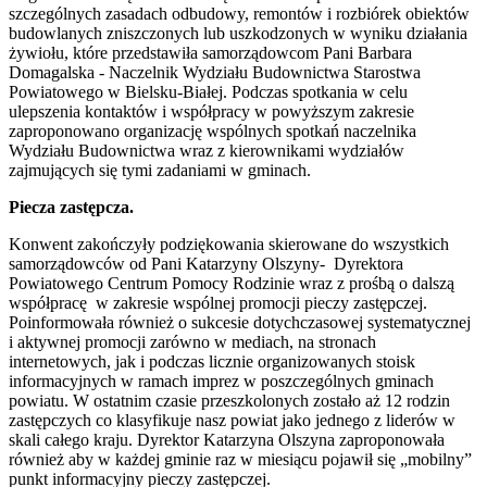
szczególnych zasadach odbudowy, remontów i rozbiórek obiektów
budowlanych zniszczonych lub uszkodzonych w wyniku działania
żywiołu, które przedstawiła samorządowcom Pani Barbara
Domagalska - Naczelnik Wydziału Budownictwa Starostwa
Powiatowego w Bielsku-Białej. Podczas spotkania w celu
ulepszenia kontaktów i współpracy w powyższym zakresie
zaproponowano organizację wspólnych spotkań naczelnika
Wydziału Budownictwa wraz z kierownikami wydziałów
zajmujących się tymi zadaniami w gminach.
Piecza zastępcza.
Konwent zakończyły podziękowania skierowane do wszystkich
samorządowców od Pani Katarzyny Olszyny- Dyrektora
Powiatowego Centrum Pomocy Rodzinie wraz z prośbą o dalszą
współpracę w zakresie wspólnej promocji pieczy zastępczej.
Poinformowała również o sukcesie dotychczasowej systematycznej
i aktywnej promocji zarówno w mediach, na stronach
internetowych, jak i podczas licznie organizowanych stoisk
informacyjnych w ramach imprez w poszczególnych gminach
powiatu. W ostatnim czasie przeszkolonych zostało aż 12 rodzin
zastępczych co klasyfikuje nasz powiat jako jednego z liderów w
skali całego kraju. Dyrektor Katarzyna Olszyna zaproponowała
również aby w każdej gminie raz w miesiącu pojawił się „mobilny”
punkt informacyjny pieczy zastępczej.