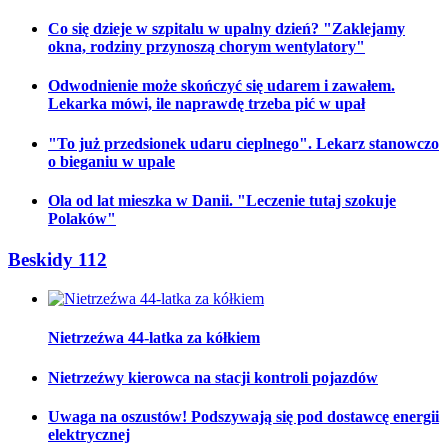
Co się dzieje w szpitalu w upalny dzień? "Zaklejamy
okna, rodziny przynoszą chorym wentylatory"
Odwodnienie może skończyć się udarem i zawałem.
Lekarka mówi, ile naprawdę trzeba pić w upał
"To już przedsionek udaru cieplnego". Lekarz stanowczo
o bieganiu w upale
Ola od lat mieszka w Danii. "Leczenie tutaj szokuje
Polaków"
Beskidy 112
Nietrzeźwa 44-latka za kółkiem
Nietrzeźwy kierowca na stacji kontroli pojazdów
Uwaga na oszustów! Podszywają się pod dostawcę energii
elektrycznej