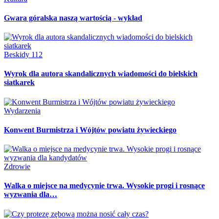
Gwara góralska naszą wartością - wykład
Beskidy 112
Wyrok dla autora skandalicznych wiadomości do bielskich
siatkarek
Wydarzenia
Konwent Burmistrza i Wójtów powiatu żywieckiego
Zdrowie
Walka o miejsce na medycynie trwa. Wysokie progi i rosnące
wyzwania dla…