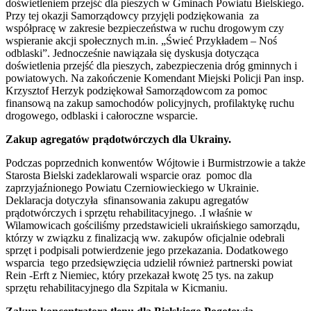
doświetleniem przejść dla pieszych w Gminach Powiatu Bielskiego.
Przy tej okazji Samorządowcy przyjęli podziękowania za
współpracę w zakresie bezpieczeństwa w ruchu drogowym czy
wspieranie akcji społecznych m.in. „Świeć Przykładem – Noś
odblaski”. Jednocześnie nawiązała się dyskusja dotycząca
doświetlenia przejść dla pieszych, zabezpieczenia dróg gminnych i
powiatowych. Na zakończenie Komendant Miejski Policji Pan insp.
Krzysztof Herzyk podziękował Samorządowcom za pomoc
finansową na zakup samochodów policyjnych, profilaktykę ruchu
drogowego, odblaski i całoroczne wsparcie.
Zakup agregatów prądotwórczych dla Ukrainy.
Podczas poprzednich konwentów Wójtowie i Burmistrzowie a także
Starosta Bielski zadeklarowali wsparcie oraz pomoc dla
zaprzyjaźnionego Powiatu Czerniowieckiego w Ukrainie.
Deklaracja dotyczyła sfinansowania zakupu agregatów
prądotwórczych i sprzętu rehabilitacyjnego. .I właśnie w
Wilamowicach gościliśmy przedstawicieli ukraińskiego samorządu,
którzy w związku z finalizacją ww. zakupów oficjalnie odebrali
sprzęt i podpisali potwierdzenie jego przekazania. Dodatkowego
wsparcia tego przedsięwzięcia udzielił również partnerski powiat
Rein -Erft z Niemiec, który przekazał kwotę 25 tys. na zakup
sprzętu rehabilitacyjnego dla Szpitala w Kicmaniu.