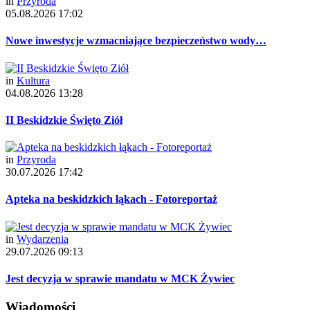
in
Przyroda
05.08.2026 17:02
Nowe inwestycje wzmacniające bezpieczeństwo wody…
in
Kultura
04.08.2026 13:28
II Beskidzkie Święto Ziół
in
Przyroda
30.07.2026 17:42
Apteka na beskidzkich łąkach - Fotoreportaż
in
Wydarzenia
29.07.2026 09:13
Jest decyzja w sprawie mandatu w MCK Żywiec
Wiadomości