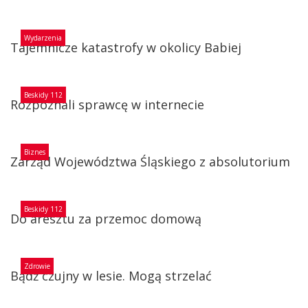
Wydarzenia
Tajemnicze katastrofy w okolicy Babiej
Beskidy 112
Rozpoznali sprawcę w internecie
Biznes
Zarząd Województwa Śląskiego z absolutorium
Beskidy 112
Do aresztu za przemoc domową
Zdrowie
Bądź czujny w lesie. Mogą strzelać