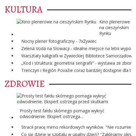
KULTURA
Kino plenerowe
na cieszyńskim
Rynku
Nocny plener fotograficzny - 7xŻywiec
Zelená Voda na Słowacji - idealne miejsce na letni wypoc
Warsztaty kaligrafii w Żywieckiej Bibliotece Samorządowej
„Kod i struktura: geometria serigrafii” - wystawa ze zbi
Trenczyn i Región Považie coraz bardziej dostępne dla tur
ZDROWIE
Prosty test fałdu skórnego pomaga wykryć
odwodnienie. Ekspert ostrzega…
Stracił pracę mimo rekordowych wyników. "Nie rozumiem 
Co się dzieje w szpitalu w upalny dzień? "Zaklejamy okna