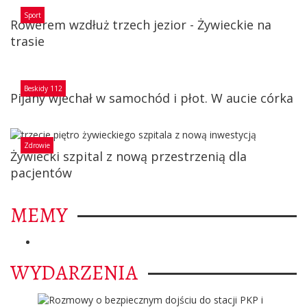
Sport
Rowerem wzdłuż trzech jezior - Żywieckie na
trasie
Beskidy 112
Pijany wjechał w samochód i płot. W aucie córka
Zdrowie
Żywiecki szpital z nową przestrzenią dla
pacjentów
MEMY
WYDARZENIA