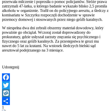
przerwała milczenie i poprosiła o pomoc policjantów. Stróże prawa
zatrzymali 47-latka, u którego badanie wykazało blisko 2,5 promila
alkoholu w organizmie. Trafił on do policyjnego aresztu, a śledczy z
komisariatu w Szczyrku rozpoczęli dochodzenie w sprawie
przemocy domowej i stosowanych przez niego gróźb karalnych.
W niespełna dwa dni zebrali obszerny materiał dowodowy, który
poważnie go obciążał. Wczoraj został doprowadzony do
prokuratury, gdzie usłyszał zarzuty znęcania się psychicznego i
fizycznego oraz gróźb karalnych. Za przestępstwa te grozi mu
nawet do 5 lat za kratami. Na wniosek śledczych bielski sąd
aresztował podejrzanego na 3 miesiące.
Udostępnij
Facebook
Twitter
Wykop
1
Share