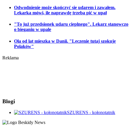
Odwodnienie może skończyć się udarem i zawałem.
Lekarka mówi, ile naprawdę trzeba pić w upał
"To już przedsionek udaru cieplnego". Lekarz stanowczo
o bieganiu w upale
Ola od lat mieszka w Danii. "Leczenie tutaj szokuje
Polaków"
Reklama
Blogi
SZURENS - kołonotatnik