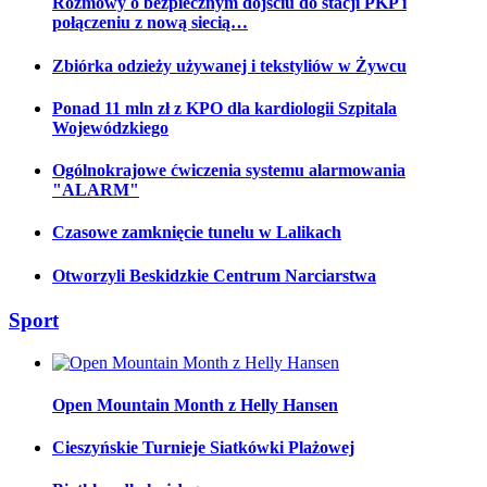
Rozmowy o bezpiecznym dojściu do stacji PKP i
połączeniu z nową siecią…
Zbiórka odzieży używanej i tekstyliów w Żywcu
Ponad 11 mln zł z KPO dla kardiologii Szpitala
Wojewódzkiego
Ogólnokrajowe ćwiczenia systemu alarmowania
"ALARM"
Czasowe zamknięcie tunelu w Lalikach
Otworzyli Beskidzkie Centrum Narciarstwa
Sport
Open Mountain Month z Helly Hansen
Cieszyńskie Turnieje Siatkówki Plażowej