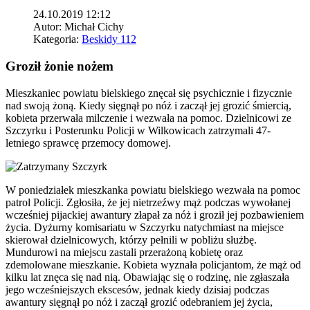
24.10.2019 12:12
Autor:
Michał Cichy
Kategoria:
Beskidy 112
Groził żonie nożem
Mieszkaniec powiatu bielskiego znęcał się psychicznie i fizycznie
nad swoją żoną. Kiedy sięgnął po nóż i zaczął jej grozić śmiercią,
kobieta przerwała milczenie i wezwała na pomoc. Dzielnicowi ze
Szczyrku i Posterunku Policji w Wilkowicach zatrzymali 47-
letniego sprawcę przemocy domowej.
W poniedziałek mieszkanka powiatu bielskiego wezwała na pomoc
patrol Policji. Zgłosiła, że jej nietrzeźwy mąż podczas wywołanej
wcześniej pijackiej awantury złapał za nóż i groził jej pozbawieniem
życia. Dyżurny komisariatu w Szczyrku natychmiast na miejsce
skierował dzielnicowych, którzy pełnili w pobliżu służbę.
Mundurowi na miejscu zastali przerażoną kobietę oraz
zdemolowane mieszkanie. Kobieta wyznała policjantom, że mąż od
kilku lat znęca się nad nią. Obawiając się o rodzinę, nie zgłaszała
jego wcześniejszych ekscesów, jednak kiedy dzisiaj podczas
awantury sięgnął po nóż i zaczął grozić odebraniem jej życia,