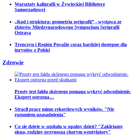
Warsztaty kaligrafii w Żywieckiej Bibliotece
Samorządowej
„Kod i struktura: geometria serigrafii” - wystawa ze
zbiorów Międzynarodowego Sympozjum Serigrafii
Ostrava
Trenczyn i Región Považie coraz bardziej dostępne dla
turystów z Polski
Zdrowie
Prosty test fałdu skórnego pomaga wykryć odwodnienie.
Ekspert ostrzega…
Stracił pracę mimo rekordowych wyników. "Nie
rozumiem uzasadnienia"
Co się dzieje w szpitalu w upalny dzień? "Zaklejamy
okna, rodziny przynoszą chorym wentylatory"