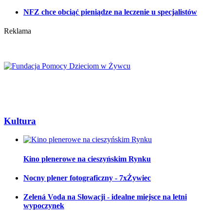
NFZ chce obciąć pieniądze na leczenie u specjalistów
Reklama
Kultura
Kino plenerowe na cieszyńskim Rynku
Nocny plener fotograficzny - 7xŻywiec
Zelená Voda na Słowacji - idealne miejsce na letni
wypoczynek