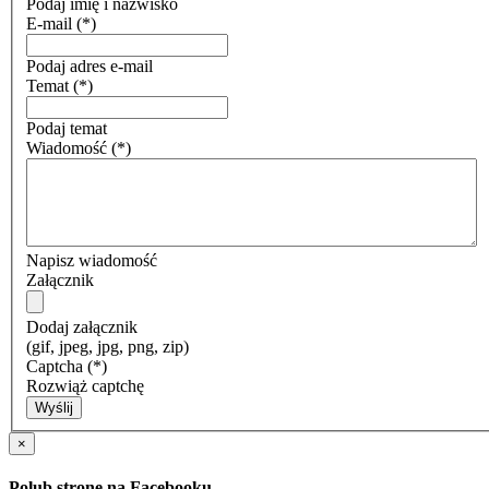
Podaj imię i nazwisko
E-mail
(*)
Podaj adres e-mail
Temat
(*)
Podaj temat
Wiadomość
(*)
Napisz wiadomość
Załącznik
Dodaj załącznik
(gif, jpeg, jpg, png, zip)
Captcha
(*)
Rozwiąż captchę
Wyślij
×
Polub stronę na Facebooku