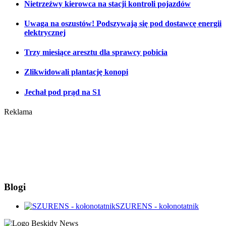
Nietrzeźwy kierowca na stacji kontroli pojazdów
Uwaga na oszustów! Podszywają się pod dostawcę energii
elektrycznej
Trzy miesiące aresztu dla sprawcy pobicia
Zlikwidowali plantację konopi
Jechał pod prąd na S1
Reklama
Blogi
SZURENS - kołonotatnik