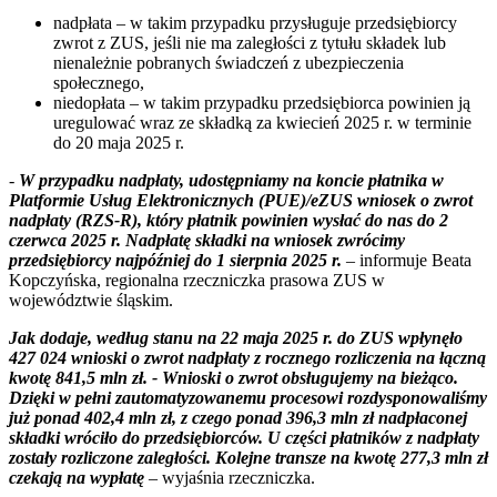
nadpłata – w takim przypadku przysługuje przedsiębiorcy
zwrot z ZUS, jeśli nie ma zaległości z tytułu składek lub
nienależnie pobranych świadczeń z ubezpieczenia
społecznego,
niedopłata – w takim przypadku przedsiębiorca powinien ją
uregulować wraz ze składką za kwiecień 2025 r. w terminie
do 20 maja 2025 r.
-
W przypadku nadpłaty, udostępniamy na koncie płatnika w
Platformie Usług Elektronicznych (PUE)/eZUS wniosek o zwrot
nadpłaty (RZS-R), który płatnik powinien wysłać do nas do 2
czerwca 2025 r. Nadpłatę składki na wniosek zwrócimy
przedsiębiorcy najpóźniej do 1 sierpnia 2025 r.
– informuje Beata
Kopczyńska, regionalna rzeczniczka prasowa ZUS w
województwie śląskim.
Jak dodaje, według stanu na 22 maja 2025 r. do ZUS wpłynęło
427 024 wnioski o zwrot nadpłaty z rocznego rozliczenia na łączną
kwotę 841,5 mln zł. - Wnioski o zwrot obsługujemy na bieżąco.
Dzięki w pełni zautomatyzowanemu procesowi rozdysponowaliśmy
już ponad 402,4 mln zł, z czego ponad 396,3 mln zł nadpłaconej
składki wróciło do przedsiębiorców. U części płatników z nadpłaty
zostały rozliczone zaległości. Kolejne transze na kwotę 277,3 mln zł
czekają na wypłatę
– wyjaśnia rzeczniczka.