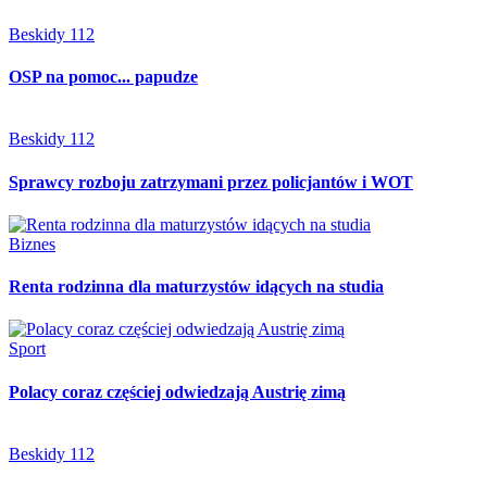
Beskidy 112
OSP na pomoc... papudze
Beskidy 112
Sprawcy rozboju zatrzymani przez policjantów i WOT
Biznes
Renta rodzinna dla maturzystów idących na studia
Sport
Polacy coraz częściej odwiedzają Austrię zimą
Beskidy 112