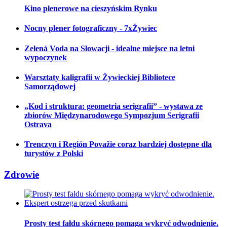
Kino plenerowe na cieszyńskim Rynku
Nocny plener fotograficzny - 7xŻywiec
Zelená Voda na Słowacji - idealne miejsce na letni
wypoczynek
Warsztaty kaligrafii w Żywieckiej Bibliotece
Samorządowej
„Kod i struktura: geometria serigrafii” - wystawa ze
zbiorów Międzynarodowego Sympozjum Serigrafii
Ostrava
Trenczyn i Región Považie coraz bardziej dostępne dla
turystów z Polski
Zdrowie
Prosty test fałdu skórnego pomaga wykryć odwodnienie.