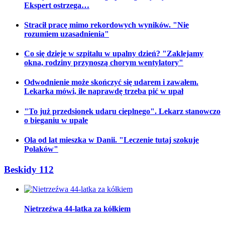
Ekspert ostrzega…
Stracił pracę mimo rekordowych wyników. "Nie
rozumiem uzasadnienia"
Co się dzieje w szpitalu w upalny dzień? "Zaklejamy
okna, rodziny przynoszą chorym wentylatory"
Odwodnienie może skończyć się udarem i zawałem.
Lekarka mówi, ile naprawdę trzeba pić w upał
"To już przedsionek udaru cieplnego". Lekarz stanowczo
o bieganiu w upale
Ola od lat mieszka w Danii. "Leczenie tutaj szokuje
Polaków"
Beskidy 112
Nietrzeźwa 44-latka za kółkiem