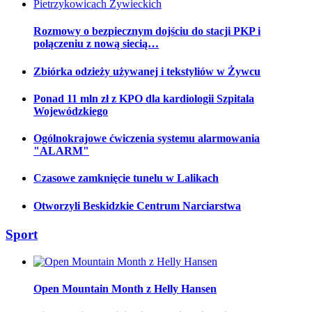
Rozmowy o bezpiecznym dojściu do stacji PKP i
połączeniu z nową siecią…
Zbiórka odzieży używanej i tekstyliów w Żywcu
Ponad 11 mln zł z KPO dla kardiologii Szpitala
Wojewódzkiego
Ogólnokrajowe ćwiczenia systemu alarmowania
"ALARM"
Czasowe zamknięcie tunelu w Lalikach
Otworzyli Beskidzkie Centrum Narciarstwa
Sport
Open Mountain Month z Helly Hansen