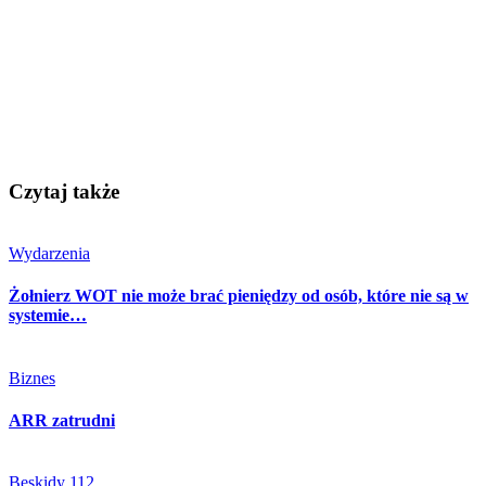
Czytaj także
Wydarzenia
Żołnierz WOT nie może brać pieniędzy od osób, które nie są w
systemie…
Biznes
ARR zatrudni
Beskidy 112