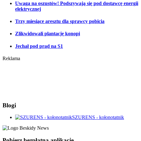
Uwaga na oszustów! Podszywają się pod dostawcę energii
elektrycznej
Trzy miesiące aresztu dla sprawcy pobicia
Zlikwidowali plantację konopi
Jechał pod prąd na S1
Reklama
Blogi
SZURENS - kołonotatnik
Pobierz bezpłatną aplikację