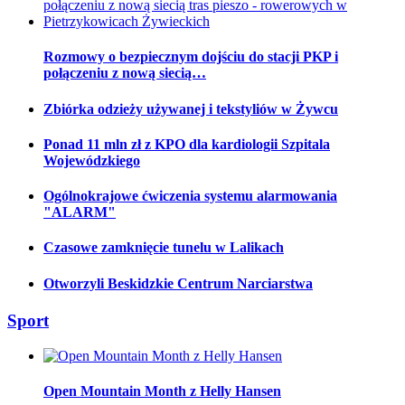
Rozmowy o bezpiecznym dojściu do stacji PKP i
połączeniu z nową siecią…
Zbiórka odzieży używanej i tekstyliów w Żywcu
Ponad 11 mln zł z KPO dla kardiologii Szpitala
Wojewódzkiego
Ogólnokrajowe ćwiczenia systemu alarmowania
"ALARM"
Czasowe zamknięcie tunelu w Lalikach
Otworzyli Beskidzkie Centrum Narciarstwa
Sport
Open Mountain Month z Helly Hansen