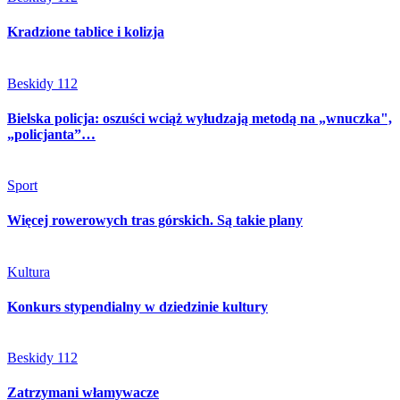
Kradzione tablice i kolizja
Beskidy 112
Bielska policja: oszuści wciąż wyłudzają metodą na „wnuczka",
„policjanta”…
Sport
Więcej rowerowych tras górskich. Są takie plany
Kultura
Konkurs stypendialny w dziedzinie kultury
Beskidy 112
Zatrzymani włamywacze