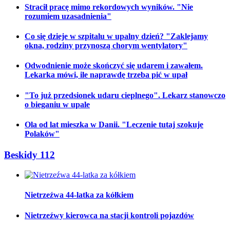
Stracił pracę mimo rekordowych wyników. "Nie
rozumiem uzasadnienia"
Co się dzieje w szpitalu w upalny dzień? "Zaklejamy
okna, rodziny przynoszą chorym wentylatory"
Odwodnienie może skończyć się udarem i zawałem.
Lekarka mówi, ile naprawdę trzeba pić w upał
"To już przedsionek udaru cieplnego". Lekarz stanowczo
o bieganiu w upale
Ola od lat mieszka w Danii. "Leczenie tutaj szokuje
Polaków"
Beskidy 112
Nietrzeźwa 44-latka za kółkiem
Nietrzeźwy kierowca na stacji kontroli pojazdów