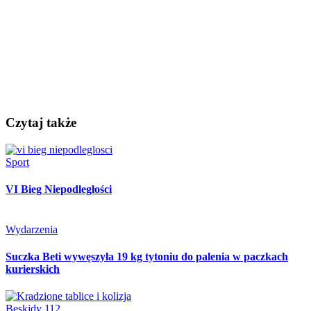
Czytaj także
Sport
VI Bieg Niepodległości
Wydarzenia
Suczka Beti wywęszyła 19 kg tytoniu do palenia w paczkach
kurierskich
Beskidy 112