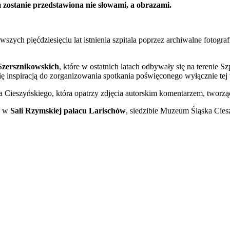
zostanie przedstawiona nie słowami, a obrazami.
rwszych pięćdziesięciu lat istnienia szpitala poprzez archiwalne foto
Szersznikowskich
, które w ostatnich latach odbywały się na terenie S
ię inspiracją do zorganizowania spotkania poświęconego wyłącznie tej 
 Cieszyńskiego, która opatrzy zdjęcia autorskim komentarzem, tworząc
w
Sali Rzymskiej pałacu Larischów
, siedzibie Muzeum Śląska Cies