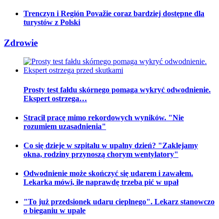
Trenczyn i Región Považie coraz bardziej dostępne dla
turystów z Polski
Zdrowie
Prosty test fałdu skórnego pomaga wykryć odwodnienie.
Ekspert ostrzega…
Stracił pracę mimo rekordowych wyników. "Nie
rozumiem uzasadnienia"
Co się dzieje w szpitalu w upalny dzień? "Zaklejamy
okna, rodziny przynoszą chorym wentylatory"
Odwodnienie może skończyć się udarem i zawałem.
Lekarka mówi, ile naprawdę trzeba pić w upał
"To już przedsionek udaru cieplnego". Lekarz stanowczo
o bieganiu w upale