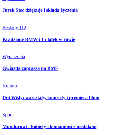
Jurek Stec dziękuje i składa życzenia
Beskidy 112
Kradzione BMW i 15-latek w rowie
Wydarzenia
Gwiazda zaprasza na BMF
Kultura
Dni Wisły: warsztaty, koncerty i premiera filmu
Sport
Mundurowi - kobiety i komandosi z medalami