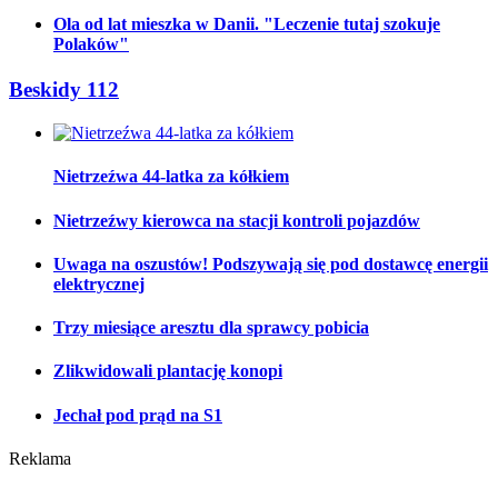
Ola od lat mieszka w Danii. "Leczenie tutaj szokuje
Polaków"
Beskidy 112
Nietrzeźwa 44-latka za kółkiem
Nietrzeźwy kierowca na stacji kontroli pojazdów
Uwaga na oszustów! Podszywają się pod dostawcę energii
elektrycznej
Trzy miesiące aresztu dla sprawcy pobicia
Zlikwidowali plantację konopi
Jechał pod prąd na S1
Reklama