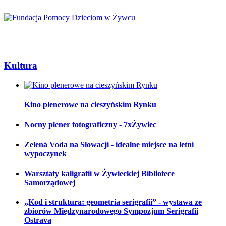
Kultura
Kino plenerowe na cieszyńskim Rynku
Nocny plener fotograficzny - 7xŻywiec
Zelená Voda na Słowacji - idealne miejsce na letni
wypoczynek
Warsztaty kaligrafii w Żywieckiej Bibliotece
Samorządowej
„Kod i struktura: geometria serigrafii” - wystawa ze
zbiorów Międzynarodowego Sympozjum Serigrafii
Ostrava