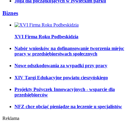
Joga dla początkujących w żywieckim parku
Biznes
XVI Firma Roku Podbeskidzia
Nabór wniosków na dofinansowanie tworzenia miejsc
pracy w przedsiębiorstwach społecznych
Nowe odszkodowania za wypadki przy pracy
XIV Targi Edukacyjne powiatu cieszyńskiego
Projekty Pożyczek Innowacyjnych - wsparcie dla
przedsiębiorców
NFZ chce obciąć pieniądze na leczenie u specjalistów
Reklama