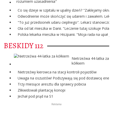
rozumiem uzasadnienia"
Co się dzieje w szpitalu w upalny dzień? "Zaklejamy okna
Odwodnienie może skończyć się udarem i zawałem. Lekark
"To już przedsionek udaru cieplnego". Lekarz stanowczo o
Ola od lat mieszka w Danii. "Leczenie tutaj szokuje Polak
Polska lekarka mieszka w Hiszpanii. "Moja rada na upał je
BESKIDY 112
Nietrzeźwa 44-latka za
kółkiem
Nietrzeźwy kierowca na stacji kontroli pojazdów
Uwaga na oszustów! Podszywają się pod dostawcę energii
Trzy miesiące aresztu dla sprawcy pobicia
Zlikwidowali plantację konopi
Jechał pod prąd na S1
Reklama