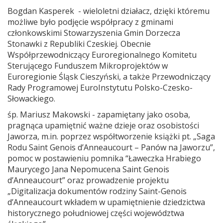
Bogdan Kasperek - wieloletni działacz, dzięki któremu
możliwe było podjęcie współpracy z gminami
członkowskimi Stowarzyszenia Gmin Dorzecza
Stonawki z Republiki Czeskiej. Obecnie
Współprzewodniczący Euroregionalnego Komitetu
Sterującego Funduszem Mikroprojektów w
Euroregionie Śląsk Cieszyński, a także Przewodniczący
Rady Programowej EuroInstytutu Polsko-Czesko-
Słowackiego.
śp. Mariusz Makowski - zapamiętany jako osoba,
pragnąca upamiętnić ważne dzieje oraz osobistości
Jaworza, m.in. poprzez współtworzenie książki pt. „Saga
Rodu Saint Genois d’Anneaucourt – Panów na Jaworzu”,
pomoc w postawieniu pomnika “Ławeczka Hrabiego
Maurycego Jana Nepomucena Saint Genois
d’Anneaucourt” oraz prowadzenie projektu
„Digitalizacja dokumentów rodziny Saint-Genois
d’Anneaucourt wkładem w upamiętnienie dziedzictwa
historycznego południowej części województwa