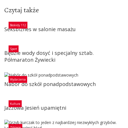
Czytaj także
Beskidy 112
Seksbiznes w salonie masażu
Sport
Będzie wody dosyć i specjalny sztab.
Półmaraton Żywiecki
Wydarzenia
Nabór do szkół ponadpodstawowych
Kultura
Jazzowa Jesień upamiętni
Zdrowie