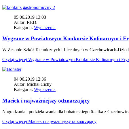
05.06.2019 13:03
Autor:
RED.
Kategoria:
Wydarzenia
Wygrane w Powiatowym Konkursie Kulinarnym i Fr
W Zespole Szkół Technicznych i Licealnych w Czechowicach-Dziedzi
Czytaj więcej
Wygrane w Powiatowym Konkursie Kulinarnym i Fryz
04.06.2019 12:36
Autor:
Michał Cichy
Kategoria:
Wydarzenia
Maciek i najważniejszy odznaczający
Nagradzania i podziękowania dla bohaterskiego 6-latka z Czechowic-
Czytaj więcej
Maciek i najważniejszy odznaczający