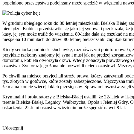
popełnione przestępstwa podejrzany może spędzić w więzieniu nawet 
W grudniu ubiegłego roku do 80-letniej mieszkanki Bielska-Białej z
pieniądze. Kobieta przedstawiła się jako jej synowa i przekazała, że 
kasy, jej syn może trafić do więzienia. 80-latka dała się oszukać na 
niespełna 10 minutach do drzwi 80-letniej bielszczanki zapukał kurie
Kiedy seniorka podniosła słuchawkę, rozmówczyni poinformowała, że 3
przyjdzie rzekomy znajomy jej syna i musi jak najprędzej zorganizowa
domofonu, kobieta otworzyła drzwi. Wtedy zobaczyła prawdziwego syn
oszustwa. Syn oraz jego żona nie pozwolili uciec oszustowi. Mężczyz
Po chwili na miejsce przyjechali stróże prawa, którzy zatrzymali po
tys. złotych w gotówce, które zostały zabezpieczone. Mężczyzna trafi
że ma na koncie więcej takich przestępstw. Sprawami oszustw zajęli si
Kryminalni i prokuratorzy z Bielska-Białej ustalili, że 22-latek w li
terenie Bielska-Białej, Legnicy, Wałbrzycha, Opola i Jeleniej Góry. O
oskarżenia. 22-letni oszust w więzieniu może spędzić nawet 8 lat.
Udostępnij