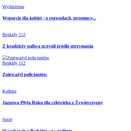
Wydarzenia
Wsparcie dla kobiet - o rozwodach, przemocy...
Beskidy 112
Z kradzieży paliwa uczynił źródło utrzymania
Beskidy 112
Znieważył policjantów
Kultura
Jazzowa Płyta Roku dla człowieka z Żywiecczyzny
Sport
Skoczkowie z Beskidów na podium