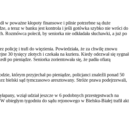
adł w poważne kłopoty finansowe i pilnie potrzebne są duże
ze, a teraz w banku jest kontrola i jeśli gotówka szybko nie wróci do
ych. Rozmówca polecił, by seniorka nie odkładała słuchawki, a już po
policję i trafi do więzienia. Powiedziała, że za chwilę znowu
ne 30 tysięcy złotych i czekała na kuriera. Kiedy odezwał się sygnał
 po pieniądze. Seniorka zorientowała się, że padła ofiarą
zie, którym przyjechał po pieniądze, policjanci znaleźli ponad 50
przez bielski sąd tymczasowo aresztowany. Stróże prawa podejrzewali,
przyłapany, wziął udział jeszcze w 6 podobnych przestępstwach na
h. W ubiegłym tygodniu do sądu rejonowego w Bielsku-Białej trafił akt