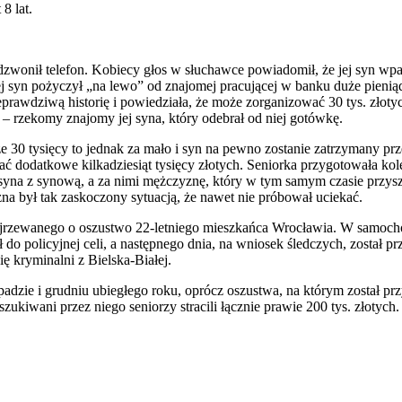
8 lat.
adzwonił telefon. Kobiecy głos w słuchawce powiadomił, że jej syn wp
jej syn pożyczył „na lewo” od znajomej pracującej w banku duże pieniąd
nieprawdziwą historię i powiedziała, że może zorganizować 30 tys. złot
r – rzekomy znajomy jej syna, który odebrał od niej gotówkę.
0 tysięcy to jednak za mało i syn na pewno zostanie zatrzymany przez 
ć dodatkowe kilkadziesiąt tysięcy złotych. Seniorka przygotowała kolej
a z synową, a za nimi mężczyznę, który w tym samym czasie przyszedł
na był tak zaskoczony sytuacją, że nawet nie próbował uciekać.
dejrzewanego o oszustwo 22-letniego mieszkańca Wrocławia. W samochod
ł do policyjnej celi, a następnego dnia, na wniosek śledczych, został 
ę kryminalni z Bielska-Białej.
stopadzie i grudniu ubiegłego roku, oprócz oszustwa, na którym został 
szukiwani przez niego seniorzy stracili łącznie prawie 200 tys. złotyc