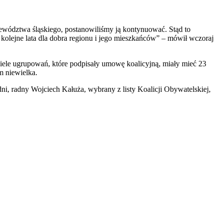
województwa śląskiego, postanowiliśmy ją kontynuować. Stąd to
 kolejne lata dla dobra regionu i jego mieszkańców” – mówił wczoraj
ele ugrupowań, które podpisały umowę koalicyjną, miały mieć 23
m niewielka.
dni, radny Wojciech Kałuża, wybrany z listy Koalicji Obywatelskiej,