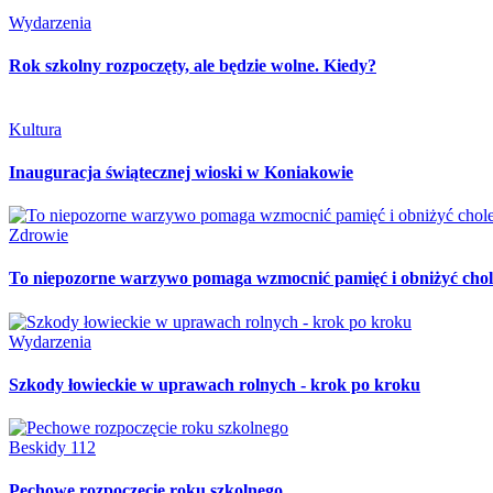
Wydarzenia
Rok szkolny rozpoczęty, ale będzie wolne. Kiedy?
Kultura
Inauguracja świątecznej wioski w Koniakowie
Zdrowie
To niepozorne warzywo pomaga wzmocnić pamięć i obniżyć chole
Wydarzenia
Szkody łowieckie w uprawach rolnych - krok po kroku
Beskidy 112
Pechowe rozpoczęcie roku szkolnego