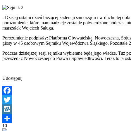
- Dzisiaj ostatni dzień bieżącej kadencji samorządu i w duchu tej do
porozumienie, które mam nadzieję zostanie potwierdzone podczas jut
marszałek Wojciech Saługa.
Porozumienie podpisały: Platforma Obywatelska, Nowoczesna, Sojus
głosy w 45 osobowym Sejmiku Województwa Śląskiego. Pozostałe 22
Podczas dzisiejszej sesji sejmiku wybierane będą jego władze. Tuż pr
przeszedł z Nowoczesnej do Prawa i Sprawiedliwości. Teraz to ta osta
Udostępnij
Facebook
Twitter
Wykop
10
Share