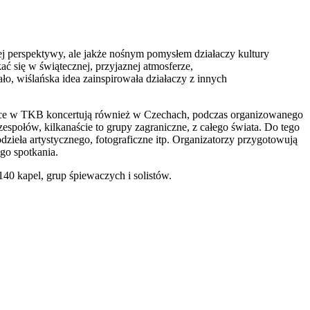
perspektywy, ale jakże nośnym pomysłem działaczy kultury
ać się w świątecznej, przyjaznej atmosferze,
o, wiślańska idea zainspirowała działaczy z innych
czące w TKB koncertują również w Czechach, podczas organizowanego
społów, kilkanaście to grupy zagraniczne, z całego świata. Do tego
zieła artystycznego, fotograficzne itp. Organizatorzy przygotowują
ego spotkania.
40 kapel, grup śpiewaczych i solistów.