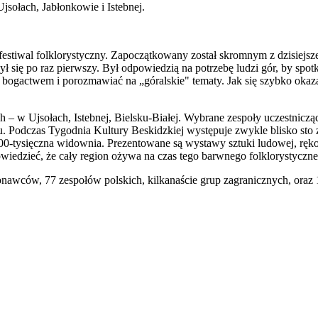
sołach, Jabłonkowie i Istebnej.
 folklorystyczny. Zapoczątkowany został skromnym z dzisiejszej 
 się po raz pierwszy. Był odpowiedzią na potrzebę ludzi gór, by spotk
ogactwem i porozmawiać na „góralskie" tematy. Jak się szybko okazał
h – w Ujsołach, Istebnej, Bielsku-Białej. Wybrane zespoły uczestni
. Podczas Tygodnia Kultury Beskidzkiej występuje zwykle blisko sto ze
200-tysięczna widownia. Prezentowane są wystawy sztuki ludowej, rękod
powiedzieć, że cały region ożywa na czas tego barwnego folklorystyczn
awców, 77 zespołów polskich, kilkanaście grup zagranicznych, oraz 1