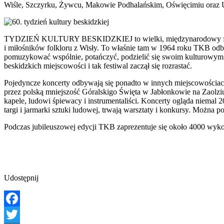
Wiśle, Szczyrku, Żywcu, Makowie Podhalańskim, Oświęcimiu oraz Uj
TYDZIEŃ KULTURY BESKIDZKIEJ to wielki, międzynarodowy festiwal
i miłośników folkloru z Wisły. To właśnie tam w 1964 roku TKB odbył
pomuzykować wspólnie, potańczyć, podzielić się swoim kulturowym b
beskidzkich miejscowości i tak festiwal zaczął się rozrastać.
Pojedyncze koncerty odbywają się ponadto w innych miejscowościac
przez polską mniejszość Góralskigo Święta w Jabłonkowie na Zaolziu
kapele, ludowi śpiewacy i instrumentaliści. Koncerty ogląda niemal 
targi i jarmarki sztuki ludowej, trwają warsztaty i konkursy. Można 
Podczas jubileuszowej edycji TKB zaprezentuje się około 4000 wykon
Udostępnij
Facebook