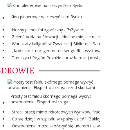
Kino plenerowe na cieszyńskim Rynku
Nocny plener fotograficzny - 7xŻywiec
Zelená Voda na Słowacji - idealne miejsce na letni wypoczynek
Warsztaty kaligrafii w Żywieckiej Bibliotece Samorządowej
„Kod i struktura: geometria serigrafii” - wystawa ze zbiorów
Trenczyn i Región Považie coraz bardziej dostępne dla turystó
ZDROWIE
Prosty test fałdu skórnego pomaga wykryć
odwodnienie. Ekspert ostrzega…
Stracił pracę mimo rekordowych wyników. "Nie rozumiem uzas
Co się dzieje w szpitalu w upalny dzień? "Zaklejamy okna, rod
Odwodnienie może skończyć się udarem i zawałem. Lekarka mó