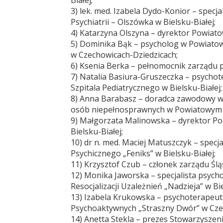
Białej;
3) lek. med. Izabela Dydo-Konior – specja
Psychiatrii – Olszówka w Bielsku-Białej;
4) Katarzyna Olszyna – dyrektor Powiat
5) Dominika Bąk – psycholog w Powiato
w Czechowicach-Dziedzicach;
6) Ksenia Berka – pełnomocnik zarządu po
7) Natalia Basiura-Gruszeczka – psychote
Szpitala Pediatrycznego w Bielsku-Białej;
8) Anna Barabasz – doradca zawodowy w
osób niepełnosprawnych w Powiatowym Ur
9) Małgorzata Malinowska – dyrektor Po
Bielsku-Białej;
10) dr n. med. Maciej Matuszczyk – specj
Psychicznego „Feniks” w Bielsku-Białej;
11) Krzysztof Czub – członek zarządu Śląs
12) Monika Jaworska – specjalista psycho
Resocjalizacji Uzależnień „Nadzieja” w Bie
13) Izabela Krukowska – psychoterapeut
Psychoaktywnych „Straszny Dwór” w Cze
14) Anetta Stekla – prezes Stowarzyszeni