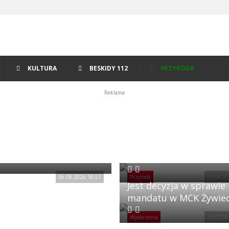
KULTURA
BESKIDY 112
PRZYRODA
Reklama
Nowe inwestycje
wcu!
wzmacniające
bezpieczeństwo wody
06.08.2026 16:51
Przyroda
05.08.20
Jest decyzja w sprawie
mandatu w MCK Żywie
Wydarzenia
29.07.20