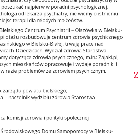
sychiatra, czy całodobowy oddział psychiatryczny w
 poszukać najpierw w poradni psychologicznej.
ologa od lekarza psychiatry, nie wiemy o istnieniu
ejsc terapii dla młodych małżeństw.
Bielskiego Centrum Psychiatrii – Olszówka w Bielsku-
ym pilotażu rozbudowuje centrum zdrowia psychicznego
rasińskiego w Bielsku-Białej, trwają prace nad
icach-Dziedzicach. Wydział zdrowia Starostwa
my dotyczące zdrowia psychicznego, m.in.: Zajaki.pl,
rszych mieszkańców opracowuje i wydaje poradniki i
e w razie problemów ze zdrowiem psychicznym.
k zarządu powiatu bielskiego;
a – naczelnik wydziału zdrowia Starostwa
a komisji zdrowia i polityki społecznej
um” Środowiskowego Domu Samopomocy w Bielsku-