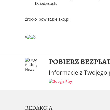
Dziedzicach;
źródło: powiat.bielsko.pl
0
0
POBIERZ BEZPŁA
Informacje z Twojego 
REDAKCJA