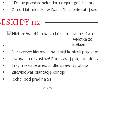
"To już przedsionek udaru cieplnego". Lekarz stanowczo o bie
Ola od lat mieszka w Danii. "Leczenie tutaj szokuje Polaków"
BESKIDY 112
Nietrzeźwa
44-latka za
kółkiem
Nietrzeźwy kierowca na stacji kontroli pojazdów
Uwaga na oszustów! Podszywają się pod dostawcę energii ele
Trzy miesiące aresztu dla sprawcy pobicia
Zlikwidowali plantację konopi
Jechał pod prąd na S1
Reklama