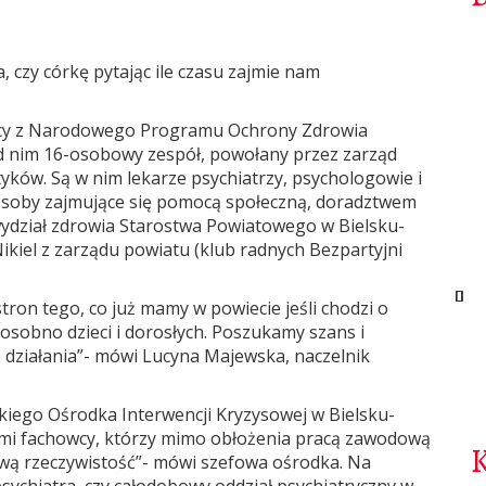
czy córkę pytając ile czasu zajmie nam
cy z Narodowego Programu Ochrony Zdrowia
ad nim 16-osobowy zespół, powołany przez zarząd
tyków. Są w nim lekarze psychiatrzy, psychologowie i
e osoby zajmujące się pomocą społeczną, doradztwem
ydział zdrowia Starostwa Powiatowego w Bielsku-
Nikiel z zarządu powiatu (klub radnych Bezpartyjni
ron tego, co już mamy w powiecie jeśli chodzi o
sobno dzieci i dorosłych. Poszukamy szans i
działania”- mówi Lucyna Majewska, naczelnik
iego Ośrodka Interwencji Kryzysowej w Bielsku-
u sami fachowcy, którzy mimo obłożenia pracą zawodową
ową rzeczywistość”- mówi szefowa ośrodka. Na