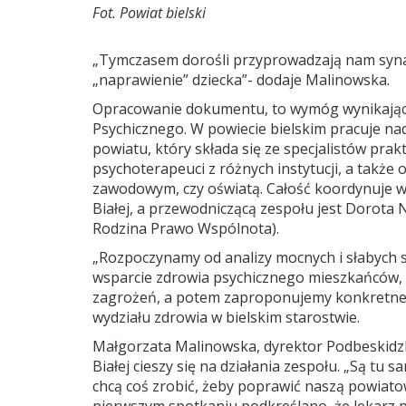
Fot. Powiat bielski
„Tymczasem dorośli przyprowadzają nam syna, 
„naprawienie” dziecka”- dodaje Malinowska.
Opracowanie dokumentu, to wymóg wynikają
Psychicznego. W powiecie bielskim pracuje n
powiatu, który składa się ze specjalistów prak
psychoterapeuci z różnych instytucji, a takż
zawodowym, czy oświatą. Całość koordynuje w
Białej, a przewodniczącą zespołu jest Dorota 
Rodzina Prawo Wspólnota).
„Rozpoczynamy od analizy mocnych i słabych st
wsparcie zdrowia psychicznego mieszkańców, o
zagrożeń, a potem zaproponujemy konkretne 
wydziału zdrowia w bielskim starostwie.
Małgorzata Malinowska, dyrektor Podbeskidzk
Białej cieszy się na działania zespołu. „Są t
chcą coś zrobić, żeby poprawić naszą powiat