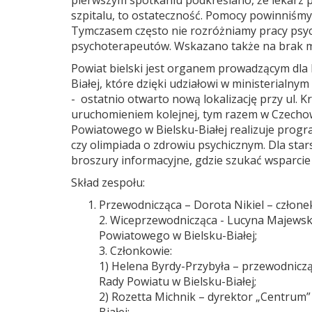
pierwszym spotkaniu podkreślano, że lekarz p
szpitalu, to ostateczność. Pomocy powinniśmy
Tymczasem często nie rozróżniamy pracy psych
psychoterapeutów. Wskazano także na brak mi
Powiat bielski jest organem prowadzącym dla 
Białej, które dzięki udziałowi w ministerialn
- ostatnio otwarto nową lokalizację przy ul. K
uruchomieniem kolejnej, tym razem w Czechow
Powiatowego w Bielsku-Białej realizuje progra
czy olimpiada o zdrowiu psychicznym. Dla sta
broszury informacyjne, gdzie szukać wsparci
Skład zespołu:
Przewodnicząca – Dorota Nikiel – człone
2. Wiceprzewodnicząca - Lucyna Majewsk
Powiatowego w Bielsku-Białej;
3. Członkowie:
1) Helena Byrdy-Przybyła – przewodnicząc
Rady Powiatu w Bielsku-Białej;
2) Rozetta Michnik – dyrektor „Centr